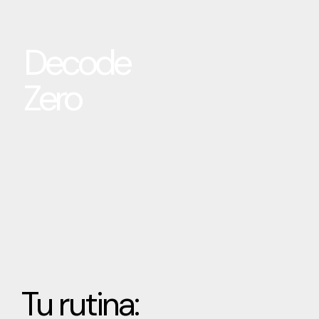
Decode
Zero
Tu rutina: